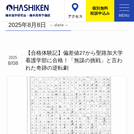
ホーム
2025年
8月
8日
個別無料
相談申込み
橋本進学研究会・橋本高等予備校
アクセス
2025年8月8日
– date –
【合格体験記】偏差値27から聖路加大学
2025
看護学部に合格！「無謀の挑戦」と言わ
8/08
れた奇跡の逆転劇